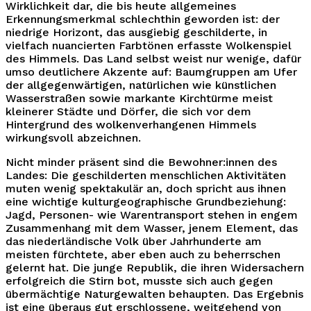
Wirklichkeit dar, die bis heute allgemeines
Erkennungsmerkmal schlechthin geworden ist: der
niedrige Horizont, das ausgiebig geschilderte, in
vielfach nuancierten Farbtönen erfasste Wolkenspiel
des Himmels. Das Land selbst weist nur wenige, dafür
umso deutlichere Akzente auf: Baumgruppen am Ufer
der allgegenwärtigen, natürlichen wie künstlichen
Wasserstraßen sowie markante Kirchtürme meist
kleinerer Städte und Dörfer, die sich vor dem
Hintergrund des wolkenverhangenen Himmels
wirkungsvoll abzeichnen.
Nicht minder präsent sind die Bewohner:innen des
Landes: Die geschilderten menschlichen Aktivitäten
muten wenig spektakulär an, doch spricht aus ihnen
eine wichtige kulturgeographische Grundbeziehung:
Jagd, Personen- wie Warentransport stehen in engem
Zusammenhang mit dem Wasser, jenem Element, das
das niederländische Volk über Jahrhunderte am
meisten fürchtete, aber eben auch zu beherrschen
gelernt hat. Die junge Republik, die ihren Widersachern
erfolgreich die Stirn bot, musste sich auch gegen
übermächtige Naturgewalten behaupten. Das Ergebnis
ist eine überaus gut erschlossene, weitgehend von