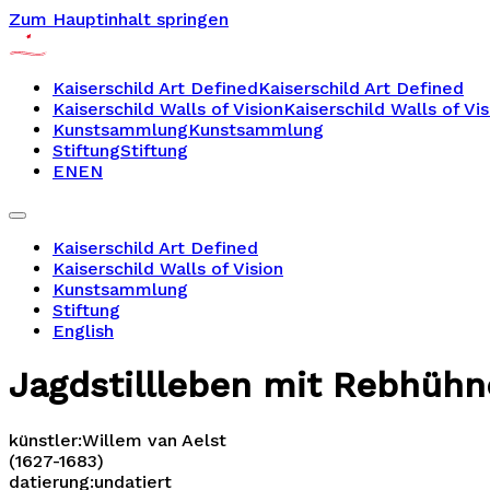
Zum Hauptinhalt springen
Kaiserschild Art Defined
Kaiserschild Art Defined
Kaiserschild Walls of Vision
Kaiserschild Walls of Vis
Kunstsammlung
Kunstsammlung
Stiftung
Stiftung
EN
EN
Kaiserschild Art Defined
Kaiserschild Walls of Vision
Kunstsammlung
Stiftung
English
Jagdstillleben mit Rebhühn
künstler:
Willem van Aelst
(1627-1683)
datierung:
undatiert