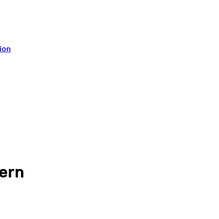
ion
ern