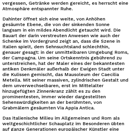
vergessen, Getränke werden gereicht, es herrscht eine
Atmosphäre entspannter Ruhe.
Dahinter öffnet sich eine weite, von Anhöhen
gesäumte Ebene, die von der sinkenden Sonne
langsam in ein mildes Abendlicht getaucht wird. Die
Bauart der darin verstreuten Anwesen wie auch der
Schenke im Vordergrund zeigt an, dass die Szene in
Italien spielt, dem Sehnsuchtsland schlechthin,
genauer gesagt: in der unmittelbaren Umgebung Roms,
der Campagna. Um seine Ortskenntnis gebührend zu
unterstreichen, hat der Maler eines der bekanntesten
antiken Denkmäler außerhalb der Ewigen Stadt unter
die Kulissen gemischt, das Mausoleum der Caecilia
Metella. Mit seiner massiven, zylindrischen Gestalt und
dem unverwechselbaren, erst im Mittelalter
hinzugefügten Zinnenkranz zählt es zu den
prominentesten, immer wieder dargestellten
Sehenswürdigkeiten an der berühmten, von
Grabmälern gesäumten Via Appia Antica.
Das italienische Milieu im Allgemeinen und Rom als
weltgeschichtlicher Schauplatz im Besonderen übten
auf ganze Generationen europäischer Künstler eine