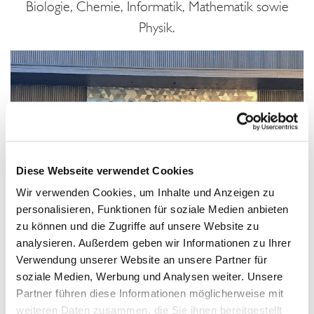
Biologie, Chemie, Informatik, Mathematik sowie
Physik.
Diese Webseite verwendet Cookies
Wir verwenden Cookies, um Inhalte und Anzeigen zu
personalisieren, Funktionen für soziale Medien anbieten
zu können und die Zugriffe auf unsere Website zu
analysieren. Außerdem geben wir Informationen zu Ihrer
Verwendung unserer Website an unsere Partner für
In Physik erzielte Nikolai Hermann, vom AHS des
soziale Medien, Werbung und Analysen weiter. Unsere
Schulvereins Kreuzschwestern in Linz, mit dem Thema
Partner führen diese Informationen möglicherweise mit
„Untersuchung der Umwandlung von Sonnen- in
weiteren Daten zusammen, die Sie ihnen bereitgestellt