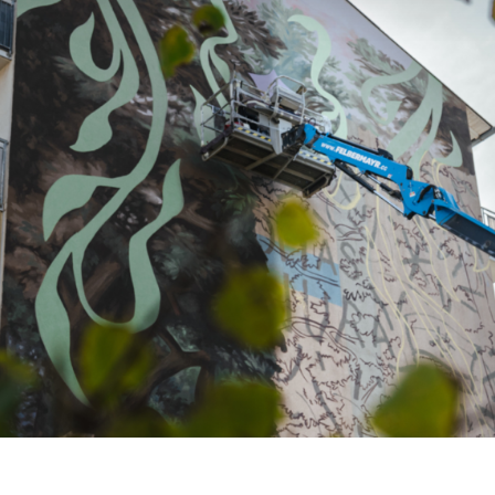
te des Handelsministeriums der USA
rivacyframework.gov
. Bei nicht-
 besteht weiterhin das Risiko, dass Ihre
zu Kontroll- und
arbeitet werden könnten, ohne dass
chtsmittel zur Verfügung stehen.
 zulassen' klicken, willigen Sie der
nd der Datenverarbeitung durch
ließlich möglicher Datenübermittlungen
ige Cookies" klicken, findet keine
 in die USA statt. Sie können Ihre
zeit im Footer ändern. Weitere
wendung Ihrer Daten finden Sie in
ärung