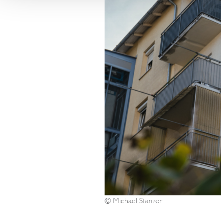
können Sie auf der Websi
unter
https://www.datap
zertifizierten Unternehmen
Daten durch US-Behörden 
Überwachungszwecken ver
hiergegen ausreichende Re
Indem Sie auf 'Alle Cookies
Verwendung von Cookies u
unsere Partner ein, einsch
in die USA.
Wenn Sie auf "Nur notwend
Übermittlung an Dritte oder
Cookie-Einstellungen jeder
Informationen über die Ver
unserer
Datenschutzerkl
© Michael Stanzer