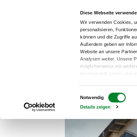
Diese Webseite verwende
Wir verwenden Cookies, u
personalisieren, Funktione
Einblick in 
können und die Zugriffe au
Außerdem geben wir Infor
Website an unsere Partner
Analysen weiter. Unsere P
möglicherweise mit weite
Neue behind the Scenes-Au
bereitgestellt haben oder 
Street Art-Duos Malditas 
Dienste gesammelt haben
Bitte beachten Sie: Einige
Einwilligungsauswahl
in den USA. Die Europäis
Notwendig
einen Angemessenheitsbesc
Details zeigen
Datenschutzniveau für Da
Privacy Framework (DPF) 
bescheinigt. Sowohl die Li
auch weitere Information