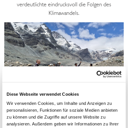
verdeutlichte eindrucksvoll die Folgen des
Klimawandels.
Diese Webseite verwendet Cookies
Wir verwenden Cookies, um Inhalte und Anzeigen zu
Der Auftakt fand am Campus Spittal der FH Kärnten statt.
personalisieren, Funktionen für soziale Medien anbieten
In drei Impulsvorträgen erhielten die Teilnehmenden
zu können und die Zugriffe auf unsere Website zu
analysieren. Außerdem geben wir Informationen zu Ihrer
grundlegendes Wissen zur Hochgebirgsökologie, zum