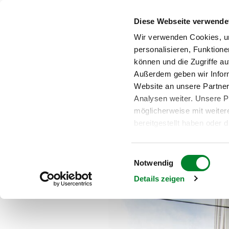
Diese Webseite verwende
Wir verwenden Cookies, u
personalisieren, Funktione
können und die Zugriffe au
Außerdem geben wir Infor
Website an unsere Partner
Analysen weiter. Unsere P
Zum Auftakt des Projekts "Ka
möglicherweise mit weite
Kunstsammlung der Kaiserschil
bereitgestellt haben oder 
Dienste gesammelt haben
Bitte beachten Sie: Einige
Einwilligungsauswahl
in den USA. Die Europäis
Notwendig
einen Angemessenheitsbesc
Details zeigen
Datenschutzniveau für Da
Privacy Framework (DPF) 
bescheinigt. Sowohl die Li
auch weitere Information