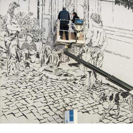
te des Handelsministeriums der USA
rivacyframework.gov
. Bei nicht-
 besteht weiterhin das Risiko, dass Ihre
zu Kontroll- und
arbeitet werden könnten, ohne dass
chtsmittel zur Verfügung stehen.
 zulassen' klicken, willigen Sie der
nd der Datenverarbeitung durch
ließlich möglicher Datenübermittlungen
ige Cookies" klicken, findet keine
 in die USA statt. Sie können Ihre
zeit im Footer ändern. Weitere
wendung Ihrer Daten finden Sie in
ärung