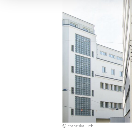
können Sie auf der Websi
unter
https://www.datap
zertifizierten Unternehmen
Daten durch US-Behörden 
Überwachungszwecken ver
hiergegen ausreichende Re
Indem Sie auf 'Alle Cookies
Verwendung von Cookies u
unsere Partner ein, einsch
in die USA.
Wenn Sie auf "Nur notwend
Übermittlung an Dritte oder
Cookie-Einstellungen jeder
Informationen über die Ver
unserer
Datenschutzerkl
© Franziska Liehl